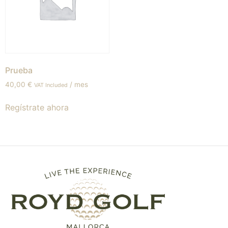
Prueba
40,00
€
/ mes
VAT Included
Regístrate ahora